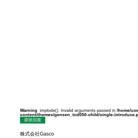
Warning
: implode(): Invalid arguments passed in
/home/use
content/themes/gensen_tcd050-child/single-introduce.
原状回復
株式会社Gasco