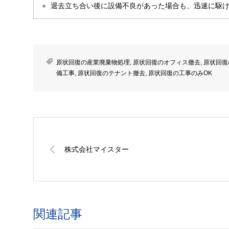
退去立ち合い後に設備不良があった場合も、迅速に駆
原状回復の産業廃棄物処理
,
原状回復のオフィス撤去
,
原状回復
備工事
,
原状回復のテナント撤去
,
原状回復の工事のみOK
株式会社マイスター
関連記事