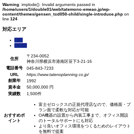
Warning
: implode(): Invalid arguments passed in
/home/users/1/double01/web/tatemono-emeao.jp/wp-
content/themes/gensen_tcd050-child/single-introduce.php
on
line
124
対応エリア
東京
神奈川
〒234-0052
住所
神奈川県横浜市港南区笹下3-21-16
電話番号
045-843-7233
URL
https://www.tatenoplanning.co.jp/
創業年
1992
資本金
50,000,000 円
実績数
1,500件
富士ゼロックスの正規代理店なので、価格面・プ
ラン面で柔軟な対応が可能
おすすめポ
OA機器の設置から内装工事まで、オフィス開設
イント
のトータルサポートにも対応
より良いオフィス環境をつくるためのレイアウト
を無料で提案