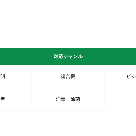
対応ジャンル
照明
複合機
ビ
業者
消毒・除菌