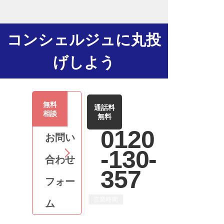
コンシェルジュに丸投
げしよう
無料
通話料
相談
無料
0120
お問い
-130-
合わせ
357
フォー
営業時間
ム
平日 9:00 ～ 18:00