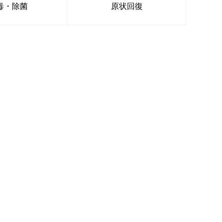
毒・除菌
原状回復