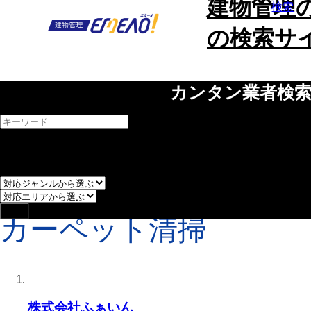
建物管理
検索
の検索サ
and
or
ホーム
カーペット清掃
カーペット清掃
株式会社ふぁいん