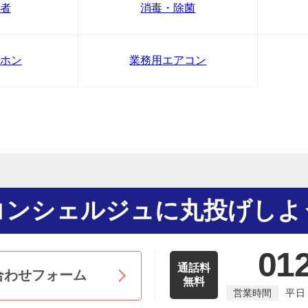
者
消毒・除菌
ホン
業務用エアコン
コンシェルジュに丸投げしよ
01
通話料
合わせフォーム
無料
営業時間
平日 9