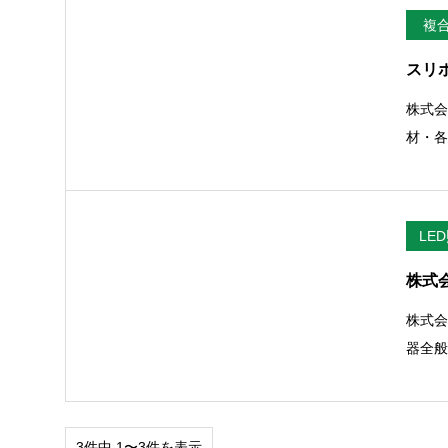
複
スリホ
株式会
材・
LE
株式
株式会
器全
3件中 1〜3件を表示