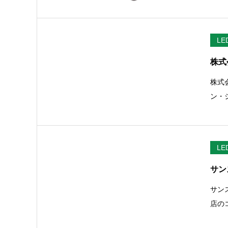
L
株式
株式
ン・
L
サン
サン
店の