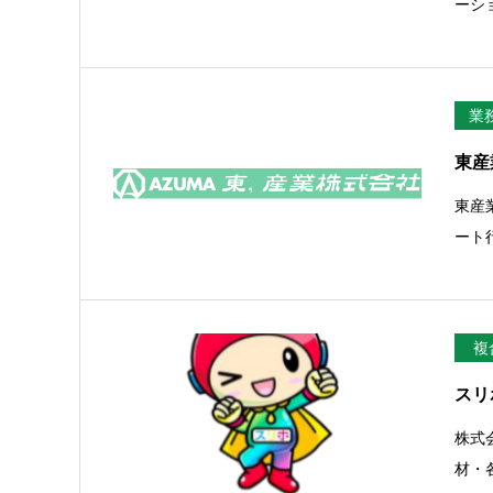
ーシ
業
東産
東産
ート
複
スリ
株式
材・