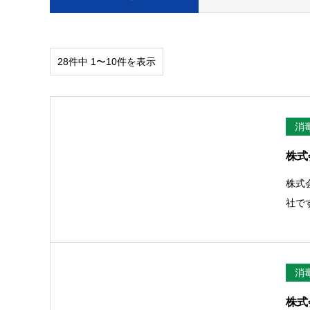
28件中 1〜10件を表示
消
株式
株式
社で
消
株式